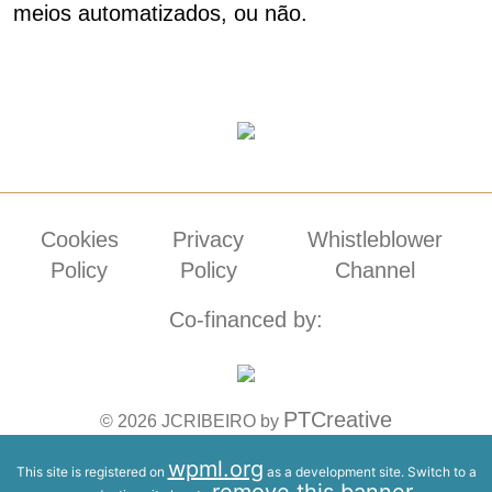
meios automatizados, ou não.
Cookies
Privacy
Whistleblower
Policy
Policy
Channel
Co-financed by:
PTCreative
© 2026 JCRIBEIRO by
wpml.org
This site is registered on
as a development site. Switch to a