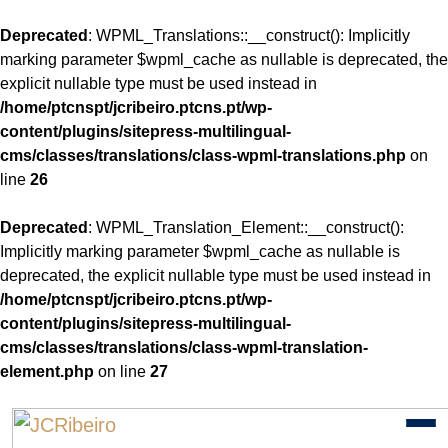
Deprecated
: WPML_Translations::__construct(): Implicitly
marking parameter $wpml_cache as nullable is deprecated, the
explicit nullable type must be used instead in
/home/ptcnspt/jcribeiro.ptcns.pt/wp-
content/plugins/sitepress-multilingual-
cms/classes/translations/class-wpml-translations.php
on
line
26
Deprecated
: WPML_Translation_Element::__construct():
Implicitly marking parameter $wpml_cache as nullable is
deprecated, the explicit nullable type must be used instead in
/home/ptcnspt/jcribeiro.ptcns.pt/wp-
content/plugins/sitepress-multilingual-
cms/classes/translations/class-wpml-translation-
element.php
on line
27
Skip
to