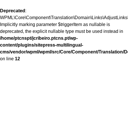
Deprecated
:
WPML\Core\Component\Translation\Domain\Links\AdjustLinksInt
Implicitly marking parameter $triggerItem as nullable is
deprecated, the explicit nullable type must be used instead in
/home/ptcnspt/jcribeiro.ptcns.pt/wp-
content/plugins/sitepress-multilingual-
cms/vendor/wpml/wpml/src/Core/Component/Translation/Do
on line
12