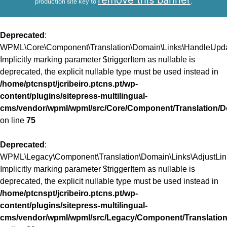
remove this banner
production site key to
.
Deprecated
:
WPML\Core\Component\Translation\Domain\Links\HandleUpdate
Implicitly marking parameter $triggerItem as nullable is
deprecated, the explicit nullable type must be used instead in
/home/ptcnspt/jcribeiro.ptcns.pt/wp-
content/plugins/sitepress-multilingual-
cms/vendor/wpml/wpml/src/Core/Component/Translation/D
on line
75
Deprecated
:
WPML\Legacy\Component\Translation\Domain\Links\AdjustLinks
Implicitly marking parameter $triggerItem as nullable is
deprecated, the explicit nullable type must be used instead in
/home/ptcnspt/jcribeiro.ptcns.pt/wp-
content/plugins/sitepress-multilingual-
cms/vendor/wpml/wpml/src/Legacy/Component/Translation