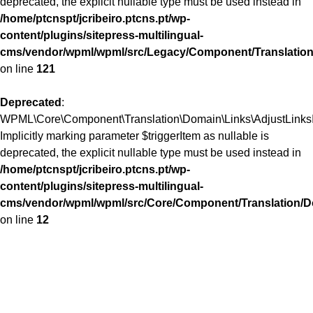
deprecated, the explicit nullable type must be used instead in
/home/ptcnspt/jcribeiro.ptcns.pt/wp-
content/plugins/sitepress-multilingual-
cms/vendor/wpml/wpml/src/Legacy/Component/Translation
on line
121
Deprecated
:
WPML\Core\Component\Translation\Domain\Links\AdjustLinksInt
Implicitly marking parameter $triggerItem as nullable is
deprecated, the explicit nullable type must be used instead in
/home/ptcnspt/jcribeiro.ptcns.pt/wp-
content/plugins/sitepress-multilingual-
cms/vendor/wpml/wpml/src/Core/Component/Translation/Do
on line
12