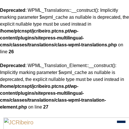
Deprecated
: WPML_Translations::__construct(): Implicitly
marking parameter $wpml_cache as nullable is deprecated, the
explicit nullable type must be used instead in
/home/ptcnspt/jcribeiro.ptcns.pt/wp-
content/plugins/sitepress-multilingual-
cms/classes/translations/class-wpml-translations.php
on
line
26
Deprecated
: WPML_Translation_Element::__construct():
Implicitly marking parameter $wpml_cache as nullable is
deprecated, the explicit nullable type must be used instead in
/home/ptcnspt/jcribeiro.ptcns.pt/wp-
content/plugins/sitepress-multilingual-
cms/classes/translations/class-wpml-translation-
element.php
on line
27
Skip
to