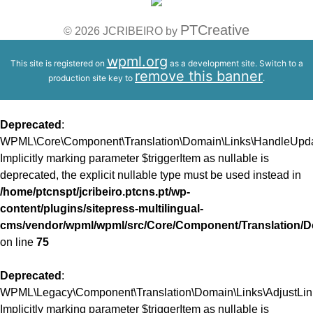
PTCreative
© 2026 JCRIBEIRO by
wpml.org
This site is registered on
as a development site. Switch to a
remove this banner
production site key to
.
Deprecated
:
WPML\Core\Component\Translation\Domain\Links\HandleUpdate
Implicitly marking parameter $triggerItem as nullable is
deprecated, the explicit nullable type must be used instead in
/home/ptcnspt/jcribeiro.ptcns.pt/wp-
content/plugins/sitepress-multilingual-
cms/vendor/wpml/wpml/src/Core/Component/Translation/D
on line
75
Deprecated
:
WPML\Legacy\Component\Translation\Domain\Links\AdjustLinks
Implicitly marking parameter $triggerItem as nullable is