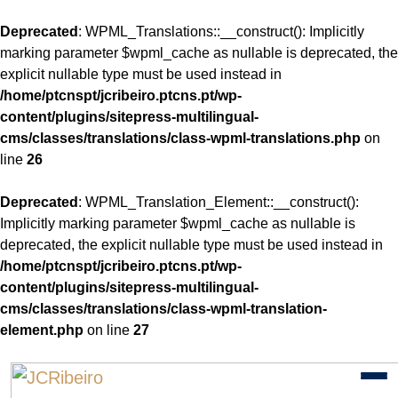
Deprecated
: WPML_Translations::__construct(): Implicitly
marking parameter $wpml_cache as nullable is deprecated, the
explicit nullable type must be used instead in
/home/ptcnspt/jcribeiro.ptcns.pt/wp-
content/plugins/sitepress-multilingual-
cms/classes/translations/class-wpml-translations.php
on
line
26
Deprecated
: WPML_Translation_Element::__construct():
Implicitly marking parameter $wpml_cache as nullable is
deprecated, the explicit nullable type must be used instead in
/home/ptcnspt/jcribeiro.ptcns.pt/wp-
content/plugins/sitepress-multilingual-
cms/classes/translations/class-wpml-translation-
element.php
on line
27
Skip
to