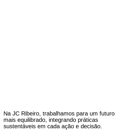
Estamos empenhados em
promover um futuro mais
equilibrado, integrando
práticas sustentáveis em
tudo o que fazemos.
Na JC Ribeiro, trabalhamos para um futuro
mais equilibrado, integrando práticas
sustentáveis em cada ação e decisão.