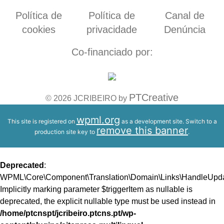
Política de
Política de
Canal de
cookies
privacidade
Denúncia
Co-financiado por:
PTCreative
© 2026 JCRIBEIRO by
wpml.org
This site is registered on
as a development site. Switch to a
remove this banner
production site key to
.
Deprecated
:
WPML\Core\Component\Translation\Domain\Links\HandleUpdate
Implicitly marking parameter $triggerItem as nullable is
deprecated, the explicit nullable type must be used instead in
/home/ptcnspt/jcribeiro.ptcns.pt/wp-