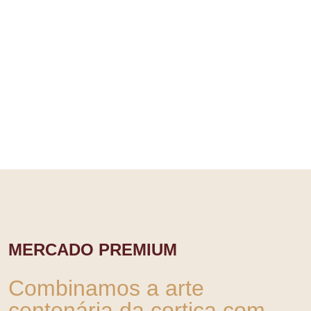
sustentabilidade até
marcas de luxo que
procuram exclusividade e
distinção.
MERCADO PREMIUM
Combinamos a arte
centenária da cortiça com