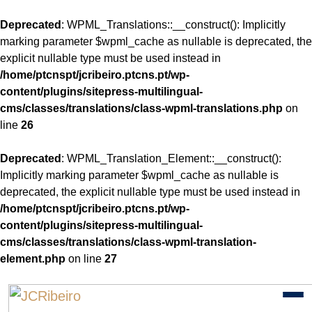
Deprecated
: WPML_Translations::__construct(): Implicitly
marking parameter $wpml_cache as nullable is deprecated, the
explicit nullable type must be used instead in
/home/ptcnspt/jcribeiro.ptcns.pt/wp-
content/plugins/sitepress-multilingual-
cms/classes/translations/class-wpml-translations.php
on
line
26
Deprecated
: WPML_Translation_Element::__construct():
Implicitly marking parameter $wpml_cache as nullable is
deprecated, the explicit nullable type must be used instead in
/home/ptcnspt/jcribeiro.ptcns.pt/wp-
content/plugins/sitepress-multilingual-
cms/classes/translations/class-wpml-translation-
element.php
on line
27
Skip
to